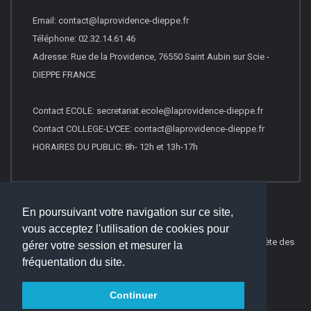
Email: contact@laprovidence-dieppe.fr
Téléphone: 02.32.14.61.46
Adresse: Rue de la Providence, 76550 Saint Aubin sur Scie -
DIEPPE FRANCE
Contact ECOLE: secretariat.ecole@laprovidence-dieppe.fr
Contact COLLEGE-LYCEE: contact@laprovidence-dieppe.fr
HORAIRES DU PUBLIC: 8h- 12h et 13h-17h
En poursuivant votre navigation sur ce site,
vous acceptez l'utilisation de cookies pour
© 2016
Websco Innovations
-
Mentions Légales
-
Liste Complète des
gérer votre session et mesurer la
articles
fréquentation du site.
Continuer