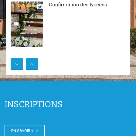
Confirmation des lycéens
Soirée Clap de fin d'année de la
pro
INSCRIPTIONS
Bal de promo des terminales
EN SAVOIR +